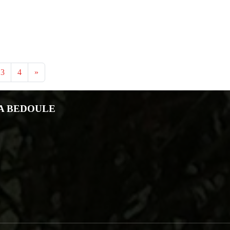
3
4
»
LA BEDOULE