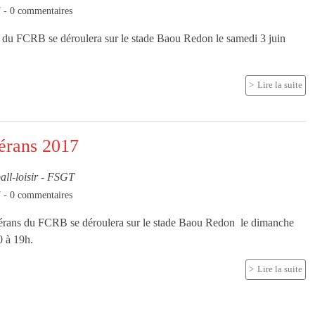
7
-
0
commentaires
du FCRB se déroulera sur le stade Baou Redon le samedi 3 juin
Lire la suite
érans 2017
all-loisir - FSGT
7
-
0
commentaires
érans du FCRB se déroulera sur le stade Baou Redon le dimanche
 à 19h.
Lire la suite