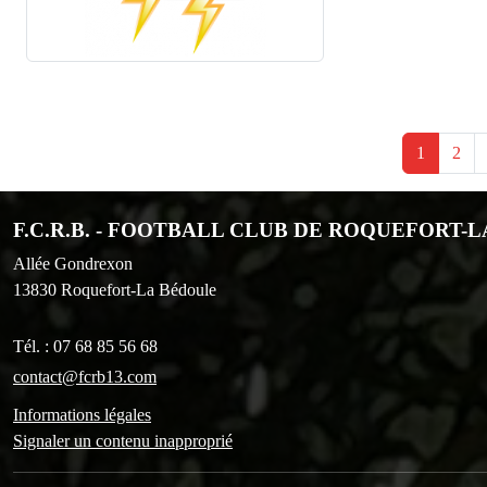
1
2
F.C.R.B. - FOOTBALL CLUB DE ROQUEFORT-
Allée Gondrexon
13830
Roquefort-La Bédoule
Tél. :
07 68 85 56 68
contact@fcrb13.com
Informations légales
Signaler un contenu inapproprié