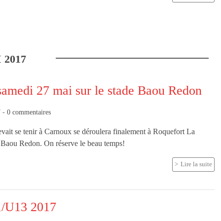
I
2017
samedi 27 mai sur le stade Baou Redon
7
-
0
commentaires
vait se tenir à Carnoux se déroulera finalement à Roquefort La
e Baou Redon. On réserve le beau temps!
Lire la suite
1/U13 2017