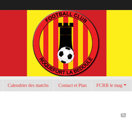
Calendrier des matchs
Contact et Plan
FCRB le mag