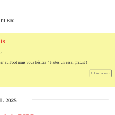
OTER
its
25
er au Foot mais vous hésitez ? Faites un essai gratuit !
Lire la suite
IL
2025