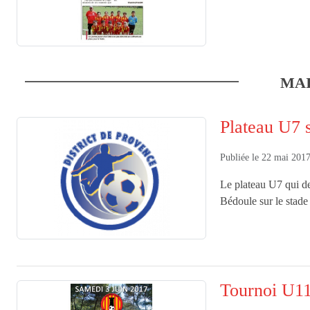
MA
Plateau U7 
Publiée le
22 mai 201
Le plateau U7 qui de
Bédoule sur le stad
Tournoi U1