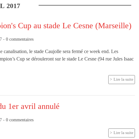
IL
2017
on's Cup au stade Le Cesne (Marseille)
17
-
0
commentaires
de canalisation, le stade Caujolle sera fermé ce week end. Les
mpion’s Cup se dérouleront sur le stade Le Cesne (94 rue Jules Isaac
Lire la suite
u 1er avril annulé
17
-
0
commentaires
Lire la suite