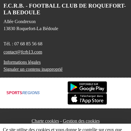
F.C.R.B. - FOOTBALL CLUB DE ROQUEFORT-
LA BEDOULE
Allée Gondrexon
13830
Roquefort-La Bédoule
Tél. :
07 68 85 56 68
contact@fcrb13.com
Informations légales
Signaler un contenu inapproprié
SPORTS
REGIONS
Charte cookies
Gestion des cookies
Ce site utilise des cookies et vous donne le contrôle sur ceux que