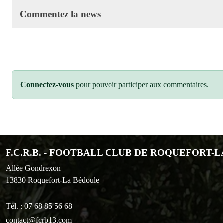
Commentez la news
Connectez-vous
pour pouvoir participer aux commentaires.
F.C.R.B. - FOOTBALL CLUB DE ROQUEFORT-
Allée Gondrexon
13830
Roquefort-La Bédoule
Tél. :
07 68 85 56 68
contact@fcrb13.com