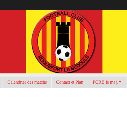
Calendrier des matchs
Contact et Plan
FCRB le mag