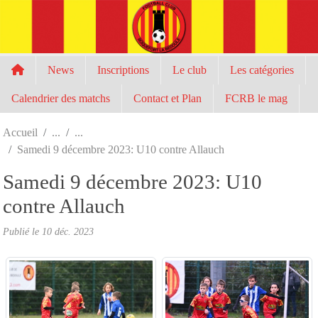
Panneau de gestion des cookies
News
Inscriptions
Le club
Les catégories
Calendrier des matchs
Contact et Plan
FCRB le mag
Accueil
Samedi 9 décembre 2023: U10 contre Allauch
Samedi 9 décembre 2023: U10
contre Allauch
Publié le
10 déc. 2023